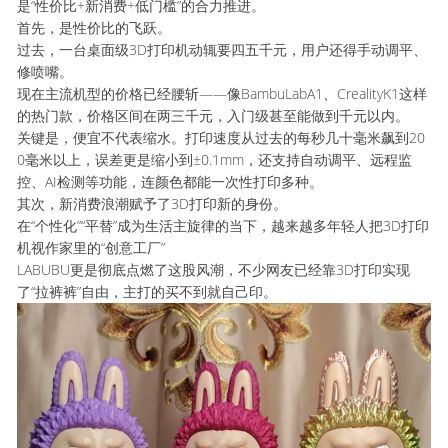
是“性价比+新消费+低门槛”的合力推进。
首先，是性价比的飞跃。
过去，一台桌面级3D打印机动辄要四五千元，用户还得手动调平、
修喷嘴。
现在主流机型的价格已经腰斩——像BambuLabA1、CrealityK1这样
的热门款，价格区间在两三千元，入门级甚至能做到千元以内。
关键是，便宜不代表缩水。打印速度从过去的每秒几十毫米飙到20
0毫米以上，误差更是缩小到±0.1mm，还支持自动调平、远程监
控、AI检测等功能，连颜色都能一次性打印多种。
其次，新消费浪潮赋予了3D打印新的身份。
在“个性化”“平替”成为生活主旋律的当下，越来越多年轻人把3D打印
机视作家里的“创意工厂”
LABUBU更是彻底点燃了这股风潮，不少网友已经靠3D打印实现
了“拉裤裤”自由，主打的买不到就自己印。