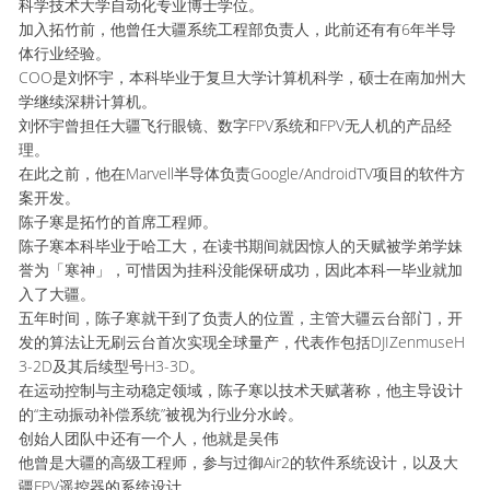
科学技术大学自动化专业博士学位。
加入拓竹前，他曾任大疆系统工程部负责人，此前还有有6年半导
体行业经验。
COO是刘怀宇，本科毕业于复旦大学计算机科学，硕士在南加州大
学继续深耕计算机。
刘怀宇曾担任大疆飞行眼镜、数字FPV系统和FPV无人机的产品经
理。
在此之前，他在Marvell半导体负责Google/AndroidTV项目的软件方
案开发。
陈子寒是拓竹的首席工程师。
陈子寒本科毕业于哈工大，在读书期间就因惊人的天赋被学弟学妹
誉为「寒神」，可惜因为挂科没能保研成功，因此本科一毕业就加
入了大疆。
五年时间，陈子寒就干到了负责人的位置，主管大疆云台部门，开
发的算法让无刷云台首次实现全球量产，代表作包括DJIZenmuseH
3-2D及其后续型号H3-3D。
在运动控制与主动稳定领域，陈子寒以技术天赋著称，他主导设计
的“主动振动补偿系统”被视为行业分水岭。
创始人团队中还有一个人，他就是吴伟
他曾是大疆的高级工程师，参与过御Air2的软件系统设计，以及大
疆FPV遥控器的系统设计。