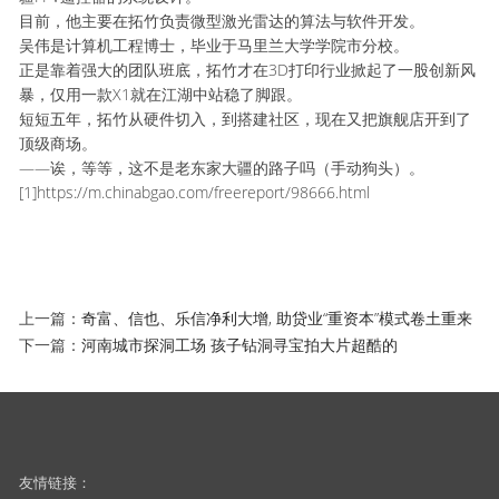
目前，他主要在拓竹负责微型激光雷达的算法与软件开发。
吴伟是计算机工程博士，毕业于马里兰大学学院市分校。
正是靠着强大的团队班底，拓竹才在3D打印行业掀起了一股创新风
暴，仅用一款X1就在江湖中站稳了脚跟。
短短五年，拓竹从硬件切入，到搭建社区，现在又把旗舰店开到了
顶级商场。
——诶，等等，这不是老东家大疆的路子吗（手动狗头）。
[1]https://m.chinabgao.com/freereport/98666.html
上一篇：
奇富、信也、乐信净利大增, 助贷业“重资本”模式卷土重来
下一篇：
河南城市探洞工场 孩子钻洞寻宝拍大片超酷的
友情链接：