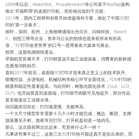
2009年以后，MakerBot、PrusaResearch等公司基于RepRap架构
推出“开箱即用”的桌面打印机，把价格拉低到千元级。
2013年，国内工程师和创客开始借鉴海外方案，掀起了中国3D打
印的“第一次春天”。
彼时，深圳、杭州、上海相继涌现出光尔沃、闪铸科技、Raise3
D、创想三维等企业，资本与公众的热情也迎来前所未有的高
涨，“3D打印改变世界”的口号一度席卷各大媒体与展会。
然而，这股热潮很快退去。
早期机型良莠不齐，打印精度远不如工业级设备，消费者的新鲜感
也逐渐消耗殆尽。
直到2017年前后，桌面级3D打印才迎来真正意义上的技术跃升。
喷嘴控温、步进电机、机械结构等核心环节全面优化，FDM打印的
精度和稳定性显著提高。与此同时，树脂光固化技术（SLA、LCD、
DLP）也开始普及到桌面端，打印细节肉眼可见地提升，部分作品
甚至能逼近工业级水准。
但问题依旧存在：打印速度慢、失败率高。
一个大尺寸模型常常需要十几个小时才能完成，翘边、断层、支撑
脱落屡见不鲜。熬夜等完打印，打开机盖却是一地鸡毛。
那么，这次跟前两次比起来，究竟有什么不一样？
凡事讲究事不过三，这第三次3D打印热可能还真不是吹出来的，而