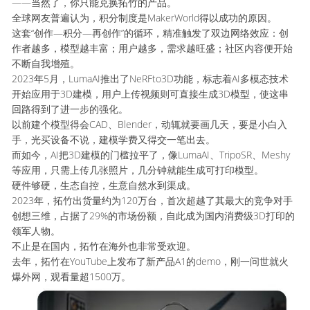
——当然了，你只能兑换拓竹的产品。
全球网友普遍认为，积分制度是MakerWorld得以成功的原因。
这套“创作—积分—再创作”的循环，精准触发了双边网络效应：创
作者越多，模型越丰富；用户越多，需求越旺盛；社区内容便开始
不断自我增殖。
2023年5月，LumaAI推出了NeRFto3D功能，标志着AI多模态技术
开始应用于3D建模，用户上传视频则可直接生成3D模型，使这串
回路得到了进一步的强化。
以前建个模型得会CAD、Blender，动辄就要画几天，要是小白入
手，光买设备不说，建模学费又得交一笔出去。
而如今，AI把3D建模的门槛拉平了，像LumaAI、TripoSR、Meshy
等应用，只需上传几张照片，几分钟就能生成可打印模型。
硬件够硬，生态自控，生意自然水到渠成。
2023年，拓竹出货量约为120万台，首次超越了其最大的竞争对手
创想三维，占据了29%的市场份额，自此成为国内消费级3D打印的
领军人物。
不止是在国内，拓竹在海外也非常受欢迎。
去年，拓竹在YouTube上发布了新产品A1的demo，刚一问世就火
爆外网，观看量超1500万。