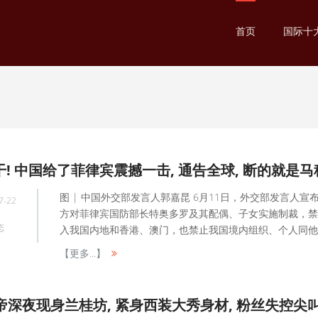
首页
国际十
图 | 中国外交部发言人郭嘉昆 6月11日，外交部发言人宣
7-22
方对菲律宾国防部长特奥多罗及其配偶、子女实施制裁，禁
态
入我国内地和香港、澳门，也禁止我国境内组织、个人同他们进
【更多...】
帝深夜现身兰桂坊, 紧身西装大秀身材, 粉丝失控尖