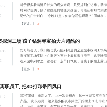
对于很多看着港片长大的观众来说，只要提到任达华，脑海
2-12
时间浮现的，除了那些经典警匪片画面，可能还有那句刻进
态
记忆的广告对白：“今晚11点，你会做啲乜嘢啊？” 而就在...
【更多...】
市探洞工场 孩子钻洞寻宝拍大片超酷的
您可能会说，我们相信从花园到洞道的全屋城市探洞工场装
1-30
市探洞工场实际上在洞穴的窗台上看起来很漂亮，这意味着
态
在乐园中到哪里，都会有一点节日气息，使孩子的脸上露出..
【更多...】
离职员工, 把3D打印带回风口
3D打印机，重新火了。 上一次是概念，这一次是实实在在
1-19
产品。 街头巷尾，越来越多的夜市摊位开始摆上3D打印出
态
品，龙蛋、关节龙、关节蛇成了新一代「地摊网红」。 生意好