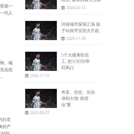
里第一
2026-02-12
一代人
河南城市探洞工场 孩
子钻洞寻宝拍大片超
2025-11-30
5个大疆离职员
工, 把3D打印带
饰。城
回风口
无论您
2025-11-19
.
奇富、信也、乐信
净利大增, 助贷
业“重
2025-09-07
的日常
来的产
到...