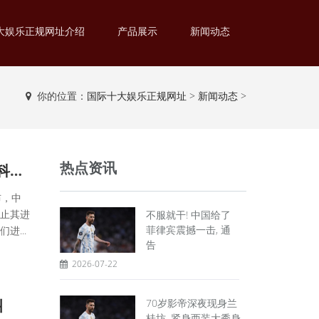
大娱乐正规网址介绍
产品展示
新闻动态
你的位置：
国际十大娱乐正规网址
>
新闻动态
>
热点资讯
不服就干! 中国给了菲律宾震撼一击, 通告全球, 断的就是马科斯退路
布，中
止其进
不服就干! 中国给了
菲律宾震撼一击, 通
...
告
2026-07-22
叫
70岁影帝深夜现身兰
桂坊, 紧身西装大秀身