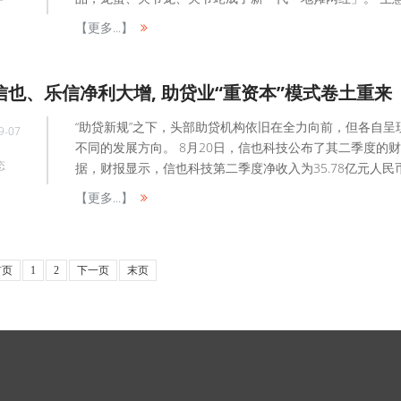
【更多...】
信也、乐信净利大增, 助贷业“重资本”模式卷土重来
“助贷新规”之下，头部助贷机构依旧在全力向前，但各自呈
9-07
不同的发展方向。 8月20日，信也科技公布了其二季度的
态
据，财报显示，信也科技第二季度净收入为35.78亿元人民币，
【更多...】
首页
1
2
下一页
末页